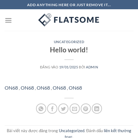
Bỏ
ADD ANYTHING HERE OR JUST REMOVE IT...
qua
nội
dung
UNCATEGORIZED
Hello world!
ĐĂNG VÀO
19/01/2025
BỞI
ADMIN
ON68
,
ON68
,
ON68
,
ON68
,
ON68
Bài viết này được đăng trong
Uncategorized
. Đánh dấu
liên kết thường
trực
.